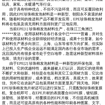
玩具、家私，水暖通气等行业。
由于具有特种优点，不但不污染环境，而且可反覆回收利
用，因此EPE珍珠棉发泡材料是一种新型、朝阳永不衰退的材
料。随着时间的推进和产品不断开发应用，EPE珍珠棉发泡材
料将在包装及填充用料方面得到更广泛地应用。
当前EPE[1] 珍珠棉发泡材料生产，在珠江三角洲已
******发达，使用该材料在各行各业中已******普遍，并对生
产和使用该材料企业获得较好经济效益，成果十分显著。如今
该材料生产逐步向浙江、上海、山东等省市方向扩展。但实际
上已投入生产线企业远远不能满足国内各行各业市场的需求，
况且国内尚有很多省市处于空白地带，急需这种新型材料填补
包装、填充行业的需要。
由于EPE[2] 珍珠棉发泡材料是一种新型的环保包装、填
充材料。它的优越特性，越来越被人们认识，因此它的使用将
不断扩大和创新。特别是在包装和其它工业用材方面，它比传
统的用材性能更好，成本更低，档次更高，美观大方，效果更
佳。另外它在农副产品包装用材方面更显其广阔天地。同时
EPE珍珠棉发泡片材还可以进行深加工，只需配制珍珠棉复膜
机、复合机即可，在EPE片材的表面覆合HDPE膜，镀铝膜、
涂塑纸、涂塑布等，经覆膜后的EPE片板，不但提高机械强
度，而且还可提高原有的各种性能和附印刷各种图案、文字、