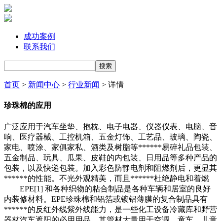
成功案例
联系我们
首页
>
新闻中心
>
行业新闻
> 详情
珍珠棉的应用
广泛应用于汽车坐垫、抱枕、电子电器、仪器仪表、电脑、音
响、医疗器械、工控机箱、五金灯饰、工艺品、玻璃、陶瓷、
家电、喷涂、家俱家私、酒类及树脂等******易碎礼品包装、
五金制品、玩具、瓜果、皮鞋的内包装、日用品等多种产品的
包装，以及快递包装。加入彩色防静电剂和阻燃剂后，更显其
******的性能。不光外观精美，而且******杜绝静电和着燃
EPE[1] 和各种织物的粘合制品是各种车辆和居室的良好
内装修材料。EPE珍珠棉和铝箔或镀铝薄膜的复合制品具有
******的反红外线紫外线能力，是一些化工设备冷藏库和野营
器材汽车遮阳的必用用品。其管材大量用于空调、童车、儿童