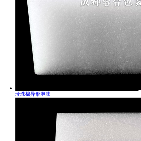
珍珠棉异形泡沫