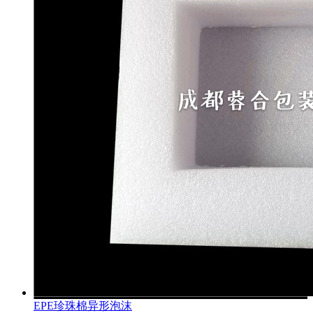
EPE珍珠棉异形泡沫